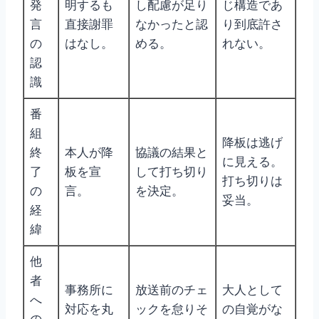
発
明するも
し配慮が足り
じ構造であ
言
直接謝罪
なかったと認
り到底許さ
の
はなし。
める。
れない。
認
識
番
組
降板は逃げ
終
本人が降
協議の結果と
に見える。
了
板を宣
して打ち切り
打ち切りは
の
言。
を決定。
妥当。
経
緯
他
者
事務所に
放送前のチェ
大人として
へ
対応を丸
ックを怠りそ
の自覚がな