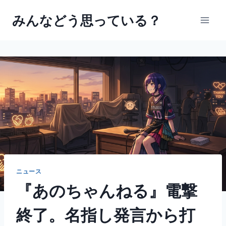
内
みんなどう思っている？
容
を
ス
キ
ッ
プ
ニュース
『あのちゃんねる』電撃
終了。名指し発言から打