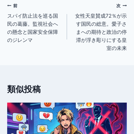
投
前
次
スパイ防止法を巡る国
女性天皇賛成72％が示
稿
民の葛藤。監視社会へ
す国民の総意。愛子さ
ナ
の懸念と国家安全保障
まへの期待と政治の停
のジレンマ
滞が浮き彫りにする皇
ビ
室の未来
ゲ
ー
シ
類似投稿
ョ
ン