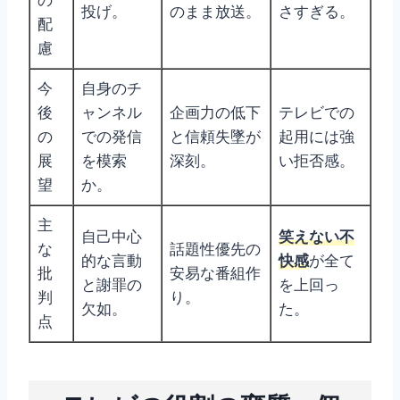
の
投げ。
のまま放送。
さすぎる。
配
慮
今
自身のチ
後
ャンネル
企画力の低下
テレビでの
の
での発信
と信頼失墜が
起用には強
展
を模索
深刻。
い拒否感。
望
か。
主
自己中心
笑えない不
な
話題性優先の
的な言動
快感
が全て
批
安易な番組作
と謝罪の
を上回っ
判
り。
欠如。
た。
点