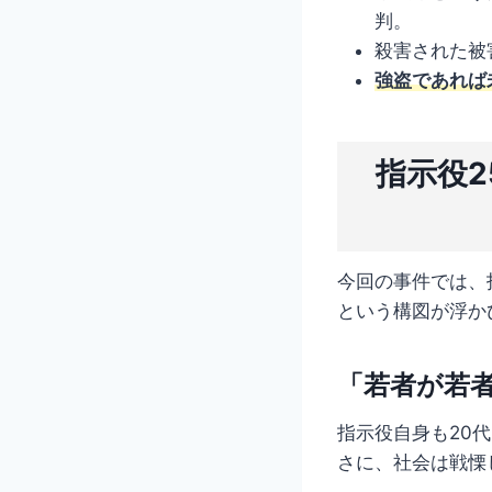
判。
殺害された被
強盗であれば
指示役
今回の事件では、
という構図が浮か
「若者が若
指示役自身も20
さに、社会は戦慄