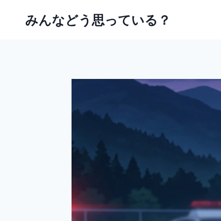
内
みんなどう思っている？
容
を
ス
キ
ッ
プ