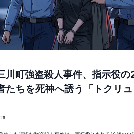
三川町強盗殺人事件、指示役の
者たちを死神へ誘う「トクリュ
026