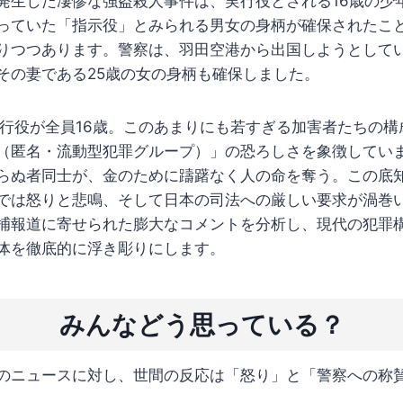
発生した凄惨な強盗殺人事件は、実行役とされる16歳の少
っていた「指示役」とみられる男女の身柄が確保されたこ
りつつあります。警察は、羽田空港から出国しようとしてい
その妻である25歳の女の身柄も確保しました。
実行役が全員16歳。このあまりにも若すぎる加害者たちの
（匿名・流動型犯罪グループ）」の恐ろしさを象徴していま
らぬ者同士が、金のために躊躇なく人の命を奪う。この底
では怒りと悲鳴、そして日本の司法への厳しい要求が渦巻
捕報道に寄せられた膨大なコメントを分析し、現代の犯罪
体を徹底的に浮き彫りにします。
みんなどう思っている？
のニュースに対し、世間の反応は「怒り」と「警察への称