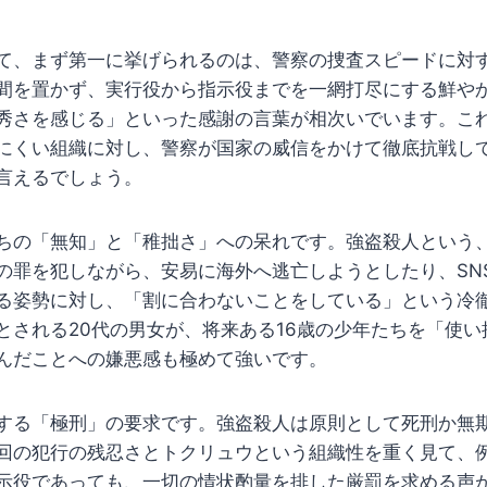
て、まず第一に挙げられるのは、警察の捜査スピードに対
間を置かず、実行役から指示役までを一網打尽にする鮮や
秀さを感じる」といった感謝の言葉が相次いでいます。こ
にくい組織に対し、警察が国家の威信をかけて徹底抗戦し
言えるでしょう。
ちの「無知」と「稚拙さ」への呆れです。強盗殺人という
の罪を犯しながら、安易に海外へ逃亡しようとしたり、SN
る姿勢に対し、「割に合わないことをしている」という冷
とされる20代の男女が、将来ある16歳の少年たちを「使
んだことへの嫌悪感も極めて強いです。
する「極刑」の要求です。強盗殺人は原則として死刑か無
回の犯行の残忍さとトクリュウという組織性を重く見て、
示役であっても、一切の情状酌量を排した厳罰を求める声