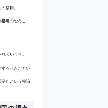
性の指摘。
る構造
の恐ろし
されています。
りするべきだとい
必要だという極論