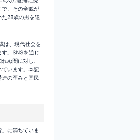
年4人の逮捕に続
とで、その全貌が
た28歳の男を逮
構成は、現代社会を
す。SNSを通じ
知れぬ闇に対し、
いています。本記
構造の歪みと国民
賛」に満ちていま