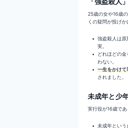
「強盗殺人
25歳の女や16
くの疑問が投げか
強盗殺人は原
実。
どれほどの金
わない。
一生をかけて
されました。
未成年と少
実行役が16歳で
未成年という