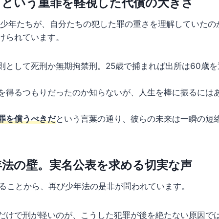
」という重罪を軽視した代償の大きさ
歳の少年たちが、自分たちの犯した罪の重さを理解していたの
けられています。
則として死刑か無期拘禁刑。25歳で捕まれば出所は60歳
を得るつもりだったのか知らないが、人生を棒に振るには
罪を償うべきだ
という言葉の通り、彼らの未来は一瞬の短
年法の壁。実名公表を求める切実な声
あることから、再び少年法の是非が問われています。
だけで刑が軽いのが、こうした犯罪が後を絶たない原因で