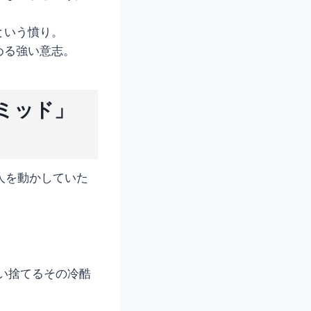
という憤り。
める強い意志。
ミッド」
人を動かしていた
使い捨てるその冷酷