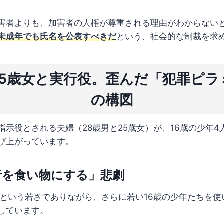
害者よりも、加害者の人権が尊重される理由がわからない
未成年でも氏名を公表すべきだ
という、社会的な制裁を求
25歳女と実行役。歪んだ「犯罪ピラ
の構図
指示役とされる夫婦（28歳男と25歳女）が、16歳の少年4
び上がっています。
者を食い物にする」悲劇
代という若さでありながら、さらに若い16歳の少年たちを
しています。