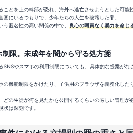
ることを上の幹部が恐れ、海外へ逃亡させようとした可能
全圏にいるつもりで、少年たちの人生を破壊した罪。
いう匿名性の高い関係の中で、
良心の呵責なく暴力を命じ
ホ制限。未成年を闇から守る処方箋
るSNSやスマホの利用制限についても、具体的な提案がな
ホの機能制限をかけたり、子供用のブラウザを義務化した
、どの生徒が何を見たかを公開するくらいの厳しい管理が
現状は深刻です。