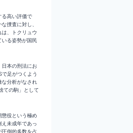
する高い評価で
かな捜査に対し、
れは、トクリュウ
ている姿勢が国民
、日本の刑法にお
Sで足がつくよう
徹な分析がなされ
い捨ての駒」として
期懲役という極め
例え未成年であっ
が圧倒的多数を占