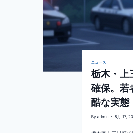
ニュース
栃木・上
確保。若
酷な実態
By
admin
5月 17, 2