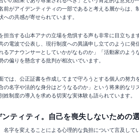
合いの結果であり尊重されるべき」という肯定的な意見が
名前がアイデンティティの一部であると考える層からは、
状への共感が寄せられています。
を担当する山本アナの立場を危惧する声も非常に目立ちま
共の電波で公表し、現行制度への異議申し立てのように発
れるアナウンサーとしていかがなものか」「活動家のよう
勢の偏りを懸念する批判が相次いでいます。
面では、公正証書を作成してまで守ろうとする個人の努力
合の名字や法的な身分はどうなるのか」という将来的なリ
別姓制度の導入を求める切実な実体験も語られています。
デンティティ。自己を喪失しないための
、名字を変えることによる心理的な負担について言及して