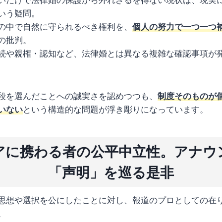
いう疑問。
の中で自然に守られるべき権利を、
個人の努力で一つ一つ
の批判。
続や親権・認知など、法律婚とは異なる複雑な確認事項が
段を選んだことへの誠実さを認めつつも、
制度そのものが
いない
という構造的な問題が浮き彫りになっています。
アに携わる者の公平中立性。アナウ
「声明」を巡る是非
思想や選択を公にしたことに対し、報道のプロとしての在
。