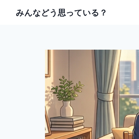
内
みんなどう思っている？
容
を
ス
キ
ッ
プ