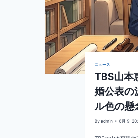
ニュース
TBS山
婚公表の
ル色の懸
By
admin
6月 9, 20