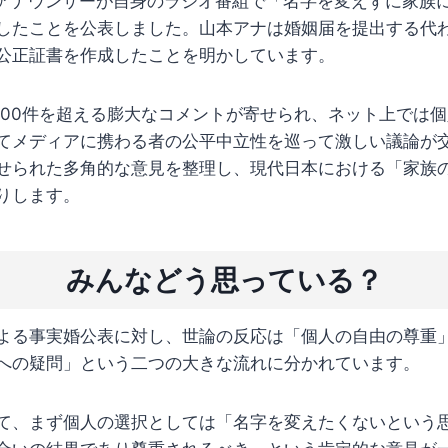
伽アナウンサーが自身のラジオ番組で「名字を変えずに家族
したことを公表しました。山本アナは婚姻届を提出する代
公正証書を作成したことを明かしています。
000件を超える膨大なコメントが寄せられ、ネット上では
てメディアに携わる者の公平中立性を巡って激しい議論が
せられた多角的な意見を整理し、現代日本における「家族
りします。
みんなどう思っている？
よる事実婚公表に対し、世論の反応は「個人の自由の尊重
への疑問」という二つの大きな流れに分かれています。
て、まず個人の選択としては「名字を変えたくないという