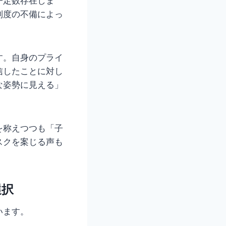
一定数存在しま
制度の不備によっ
す。自身のプライ
信したことに対し
な姿勢に見える」
を称えつつも「子
スクを案じる声も
選択
います。