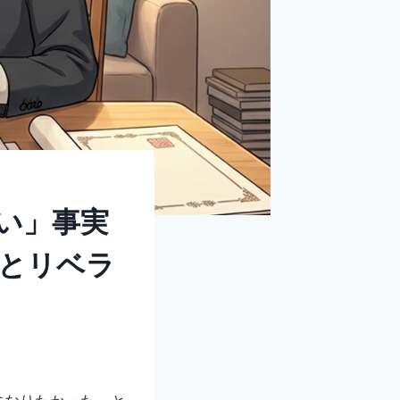
い」事実
とリベラ