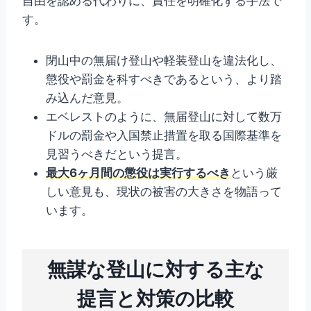
自由を認める代わりに、責任を明確化する手法で
す。
閉山中の無届け登山や軽装登山を違法化し、
懲役や罰金を科すべきであるという、より踏
み込んだ意見。
エベレストのように、無届登山に対して数万
ドルの罰金や入国禁止措置を取る国際基準を
見習うべきだという提言。
最大6ヶ月間の懲役は実行するべき
という厳
しい意見も、現状の被害の大きさを物語って
います。
無謀な登山に対する主な
提言と対策の比較