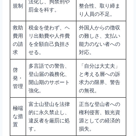
法化し、拘禁刑や
規制
整合性、取り締ま
罰金を科す。
り人員の不足。
救助
税金を使わず、ヘ
外国人からの徴収
費用
リ出動費や人件費
の難しさ、支払い
の請
を全額自己負担さ
能力のない者への
求
せる。
対応。
多言語での警告、
「自分は大丈夫」
啓
登山届の義務化、
と考える層への訴
発・
開山期のサポート
求力の限界、警告
管理
強化。
の無視。
富士山登山を法律
正当な登山者への
極端
的に永久禁止し、
権利侵害、観光資
な措
違反者を厳罰に処
源としての経済的
置
す。
損失。