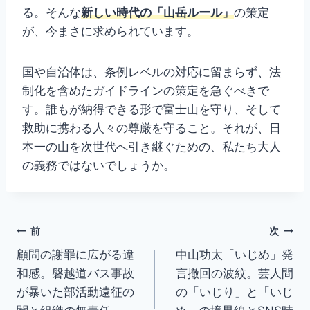
る。そんな
新しい時代の「山岳ルール」
の策定
が、今まさに求められています。
国や自治体は、条例レベルの対応に留まらず、法
制化を含めたガイドラインの策定を急ぐべきで
す。誰もが納得できる形で富士山を守り、そして
救助に携わる人々の尊厳を守ること。それが、日
本一の山を次世代へ引き継ぐための、私たち大人
の義務ではないでしょうか。
投
前
次
顧問の謝罪に広がる違
中山功太「いじめ」発
稿
和感。磐越道バス事故
言撤回の波紋。芸人間
ナ
が暴いた部活動遠征の
の「いじり」と「いじ