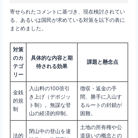
寄せられたコメントに基づき、現在検討されてい
る、あるいは国民が求めている対策を以下の表に
まとめました。
対策
のカ
具体的な内容と期
課題と懸念点
テゴ
待される効果
リー
入山料の100倍引
徴収・返金の手
金銭
き上げ（デポジッ
間、勝手に入山す
的規
ト制）。無謀な登
るルートの封鎖が
制
山の経済的抑制。
困難。
土地の所有権や公
閉山中の登山を違
法的
道扱いの概念との