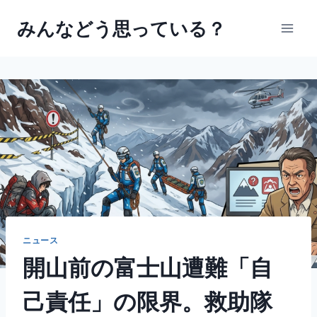
内
みんなどう思っている？
容
を
ス
キ
ッ
プ
ニュース
開山前の富士山遭難「自
己責任」の限界。救助隊