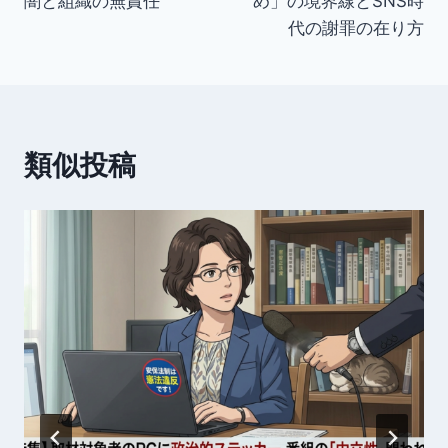
闇と組織の無責任
め」の境界線とSNS時
ビ
代の謝罪の在り方
ゲ
ー
シ
類似投稿
ョ
ン