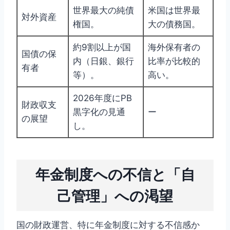
世界最大の純債
米国は世界最
対外資産
権国。
大の債務国。
約9割以上が国
海外保有者の
国債の保
内（日銀、銀行
比率が比較的
有者
等）。
高い。
2026年度にPB
財政収支
黒字化の見通
ー
の展望
し。
年金制度への不信と「自
己管理」への渇望
国の財政運営、特に年金制度に対する不信感か