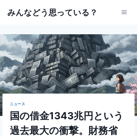
内
みんなどう思っている？
容
を
ス
キ
ッ
プ
ニュース
国の借金1343兆円という
過去最大の衝撃。財務省