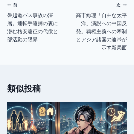
投
前
次
磐越道バス事故の深
高市総理「自由な太平
稿
層。運転手逮捕の裏に
洋」演説への中国反
ナ
潜む格安遠征の代償と
発。覇権主義への牽制
部活動の限界
とアジア諸国の連帯が
ビ
示す新局面
ゲ
ー
シ
類似投稿
ョ
ン