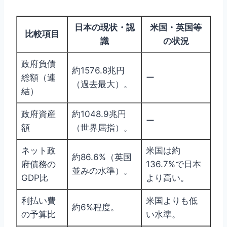
日本の現状・認
米国・英国等
比較項目
識
の状況
政府負債
約1576.8兆円
総額（連
ー
（過去最大）。
結）
政府資産
約1048.9兆円
ー
額
（世界屈指）。
ネット政
米国は約
約86.6%（英国
府債務の
136.7%で日本
並みの水準）。
GDP比
より高い。
利払い費
米国よりも低
約6%程度。
の予算比
い水準。